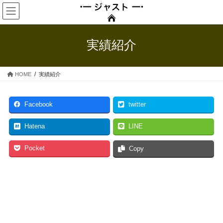
コ
ナ
ン
ビ
テ
ゲ
ン
ー
実績紹介
ツ
シ
へ
ョ
ス
ン
HOME
実績紹介
キ
に
ッ
移
プ
動
Facebook
twitter
Hatena
LINE
Pocket
Copy